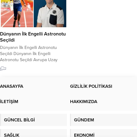
Dünyanın İlk Engelli Astronotu
Seçildi
Dünyanın İlk Engelli Astronotu
Seçildi Dünyanın İlk Engelli
Astronotu Seçildi Avrupa Uzay
Ajansı (ESA), dünyanın ilk engelli
2
astronotunu 2022 kozmonot eğitim
sınıfında ‘yarı astronot‘ olarak aday
gösterdi. Avrupa Uzay Ajansı
ANASAYFA
GİZLİLİK POLİTİKASI
(ESA), Fransa’nın başkenti Paris’te
düzenlediği basın toplantısıyla 13
İLETİŞİM
HAKKIMIZDA
yıldır ilk kez yeni astronot yetiştiren
2022 Kozmonot Eğitim Sınıfı’nı
dünyaya...
GÜNCEL BİLGİ
GÜNDEM
SAĞLIK
EKONOMİ