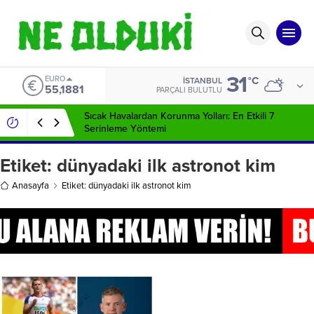
31
EURO
°C
İSTANBUL
55,1881
PARÇALI BULUTLU
Sıcak Havalardan Korunma Yolları: En Etkili 7
Serinleme Yöntemi
Etiket:
dünyadaki ilk astronot kim
Anasayfa
Etiket: dünyadaki ilk astronot kim