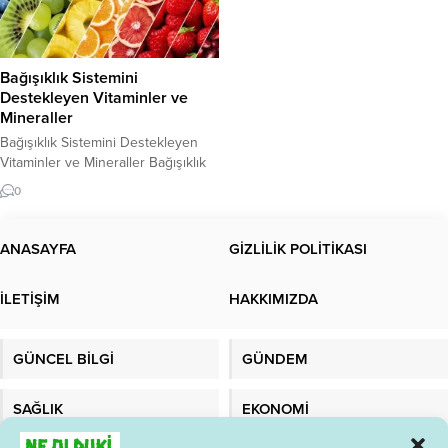
Bağışıklık Sistemini
Destekleyen Vitaminler ve
Mineraller
Bağışıklık Sistemini Destekleyen
Vitaminler ve Mineraller Bağışıklık
sistemi, vücudun enfeksiyonlarla
0
mücadele etmesinde önemli bir rol
oynar. Bu nedenle, bağışıklık
sistemi sağlıklı bir şekilde çalıştığı
ANASAYFA
GİZLİLİK POLİTİKASI
sürece, enfeksiyonlara karşı daha
dirençli hale gelirsiniz. İyi bir
İLETİŞİM
HAKKIMIZDA
bağışıklık sistemi için, doğru
beslenme önemlidir. Bu yazıda,
bağışıklık sistemini destekleyen
GÜNCEL BİLGİ
GÜNDEM
vitaminler ve mineraller hakkında
bilgi vereceğiz....
SAĞLIK
EKONOMİ