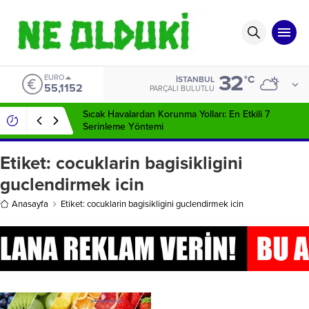
32
EURO
°C
İSTANBUL
55,1152
PARÇALI BULUTLU
Sıcak Havalardan Korunma Yolları: En Etkili 7
Serinleme Yöntemi
Etiket:
cocuklarin bagisikligini
guclendirmek icin
Anasayfa
Etiket: cocuklarin bagisikligini guclendirmek icin