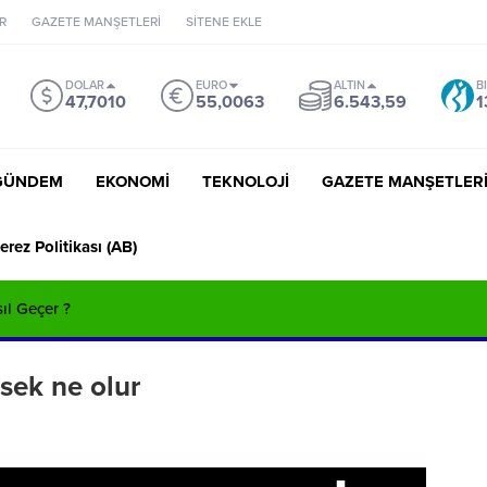
R
GAZETE MANŞETLERİ
SİTENE EKLE
DOLAR
EURO
ALTIN
B
47,7010
55,0063
6.543,59
1
GÜNDEM
EKONOMİ
TEKNOLOJİ
GAZETE MANŞETLER
erez Politikası (AB)
sıl Geçer ?
sek ne olur