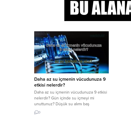
Daha az su içmenin vücudunuza 9
etkisi nelerdir?
Daha az su içmenin vücudunuza 9 etkisi
nelerdir? Gün içinde su içmeyi mi
unuttunuz? Düşük su alımı baş
ağrısından mide yanmasına kadar pek
0
çok soruna neden olabilir.Daha az su
içmenin vücudunuza 9 etkisi nelerdir?
Çok az su alımı ile ilgili sorunlar Hiç