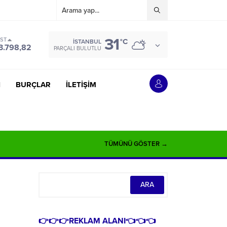
31
IST
°C
İSTANBUL
3.798,82
PARÇALI BULUTLU
İ
BURÇLAR
İLETİŞİM
TÜMÜNÜ GÖSTER →
👉👉👉REKLAM ALANI👈👈👈