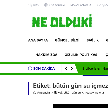
1 İŞ ARA
BAY ANALİZ
MALATYADAYİZ
BURÇLA
ANA SAYFA
GÜNCEL BİLGİ
SAĞLIK
HAKKIMIZDA
GİZLİLİK POLİTİKASI
Ç
SON DAKİKA
Sivilce İzleri Na
Etiket:
bütün gün su içmez
Anasayfa
Etiket: bütün gün su içmezsek ne olur