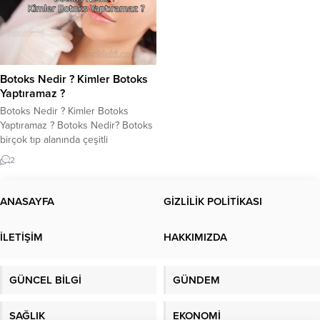
Botoks Nedir ? Kimler Botoks
Yaptıramaz ?
Botoks Nedir ? Kimler Botoks
Yaptıramaz ? Botoks Nedir? Botoks
birçok tıp alanında çeşitli
rahatsızlıkların tedavisinde
2
kullanılmaktadır. Ancak en bilineni
ve en popüleri kırışıklık tedavisi
uygulamasıdır. Botoks kimler
ANASAYFA
GİZLİLİK POLİTİKASI
tarafından yapılır? Ne zaman
yapılmalı? Kimler Botoks
İLETİŞİM
HAKKIMIZDA
Yaptıramaz? Botoks’u doğal tutmak
önemlidir. Kırışıklık botoksu
dermatolog tarafından yapılmalıdır.
GÜNCEL BİLGİ
GÜNDEM
Botoks kelimesi, Clostridium
botulinum‘dan türetilen...
SAĞLIK
EKONOMİ