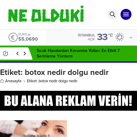
33
EURO
°C
İSTANBUL
55,0690
AÇIK
Sıcak Havalardan Korunma Yolları: En Etkili 7
Serinleme Yöntemi
Etiket:
botox nedir dolgu nedir
Anasayfa
Etiket: botox nedir dolgu nedir