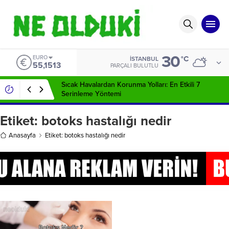
30
EURO
°C
İSTANBUL
55,1513
PARÇALI BULUTLU
Sıcak Havalardan Korunma Yolları: En Etkili 7
Serinleme Yöntemi
Etiket:
botoks hastalığı nedir
Anasayfa
Etiket: botoks hastalığı nedir