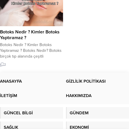
Botoks Nedir ? Kimler Botoks
Yaptıramaz ?
Botoks Nedir ? Kimler Botoks
Yaptıramaz ? Botoks Nedir? Botoks
birçok tıp alanında çeşitli
rahatsızlıkların tedavisinde
2
kullanılmaktadır. Ancak en bilineni
ve en popüleri kırışıklık tedavisi
uygulamasıdır. Botoks kimler
ANASAYFA
GİZLİLİK POLİTİKASI
tarafından yapılır? Ne zaman
yapılmalı? Kimler Botoks
İLETİŞİM
HAKKIMIZDA
Yaptıramaz? Botoks’u doğal tutmak
önemlidir. Kırışıklık botoksu
dermatolog tarafından yapılmalıdır.
GÜNCEL BİLGİ
GÜNDEM
Botoks kelimesi, Clostridium
botulinum‘dan türetilen...
SAĞLIK
EKONOMİ