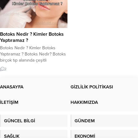
Botoks Nedir ? Kimler Botoks
Yaptıramaz ?
Botoks Nedir ? Kimler Botoks
Yaptıramaz ? Botoks Nedir? Botoks
birçok tıp alanında çeşitli
rahatsızlıkların tedavisinde
2
kullanılmaktadır. Ancak en bilineni
ve en popüleri kırışıklık tedavisi
uygulamasıdır. Botoks kimler
ANASAYFA
GİZLİLİK POLİTİKASI
tarafından yapılır? Ne zaman
yapılmalı? Kimler Botoks
İLETİŞİM
HAKKIMIZDA
Yaptıramaz? Botoks’u doğal tutmak
önemlidir. Kırışıklık botoksu
dermatolog tarafından yapılmalıdır.
GÜNCEL BİLGİ
GÜNDEM
Botoks kelimesi, Clostridium
botulinum‘dan türetilen...
SAĞLIK
EKONOMİ