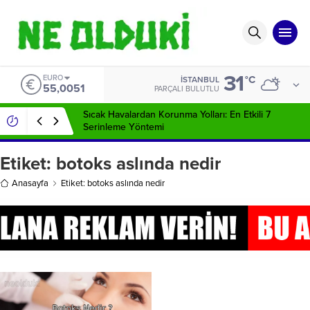
31
EURO
°C
İSTANBUL
55,0051
PARÇALI BULUTLU
Sıcak Havalardan Korunma Yolları: En Etkili 7
Serinleme Yöntemi
Etiket:
botoks aslında nedir
Anasayfa
Etiket: botoks aslında nedir