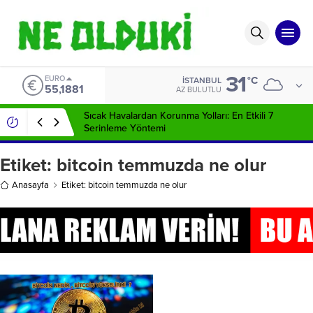
31
EURO
°C
İSTANBUL
55,1881
AZ BULUTLU
Sıcak Havalardan Korunma Yolları: En Etkili 7
Serinleme Yöntemi
Etiket:
bitcoin temmuzda ne olur
Anasayfa
Etiket: bitcoin temmuzda ne olur