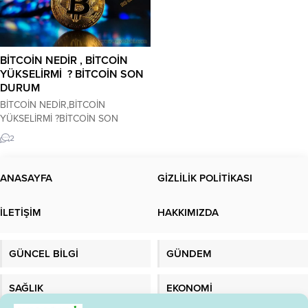
BİTCOİN NEDİR , BİTCOİN
YÜKSELİRMİ ? BİTCOİN SON
DURUM
BİTCOİN NEDİR,BİTCOİN
YÜKSELİRMİ ?BİTCOİN SON
DURUM Bitcoin nedir ,Bitcoin
2
yükselebilir mi ? Bitcoin son
durumu nedir ? Ne zaman çıkışa
geçer ? Yükseliş başlama tarihi belli
ANASAYFA
GİZLİLİK POLİTİKASI
mi? Kripto para birimlerinin atası
olarak bilinen ve BTC’ye BITCOIN
İLETİŞİM
HAKKIMIZDA
takma adı verilen bu kripto para
birimi, 2008 yılında Satoshi
Nakamoto isimli kimliği belirsiz...
GÜNCEL BİLGİ
GÜNDEM
SAĞLIK
EKONOMİ