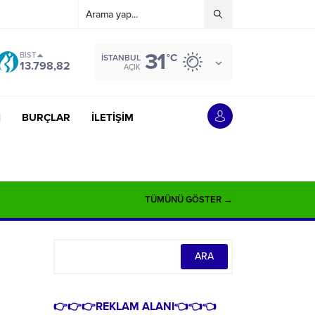
31
BIST
°C
İSTANBUL
13.798,82
AÇIK
İ
BURÇLAR
İLETİŞİM
TÜMÜNÜ GÖSTER →
👉👉👉REKLAM ALANI👈👈👈