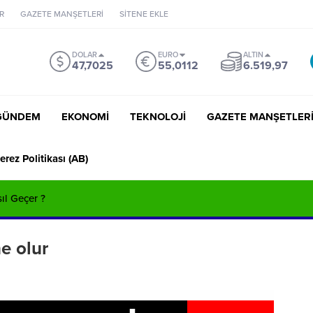
R
GAZETE MANŞETLERİ
SİTENE EKLE
DOLAR
EURO
ALTIN
47,7025
55,0112
6.519,97
GÜNDEM
EKONOMİ
TEKNOLOJİ
GAZETE MANŞETLER
erez Politikası (AB)
sıl Geçer ?
ne olur