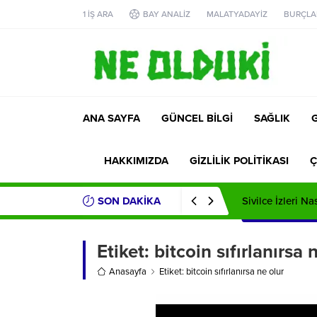
1 İŞ ARA
BAY ANALİZ
MALATYADAYİZ
BURÇLA
ANA SAYFA
GÜNCEL BİLGİ
SAĞLIK
HAKKIMIZDA
GİZLİLİK POLİTİKASI
Ç
SON DAKİKA
Sivilce İzleri Na
Etiket:
bitcoin sıfırlanırsa 
Anasayfa
Etiket: bitcoin sıfırlanırsa ne olur