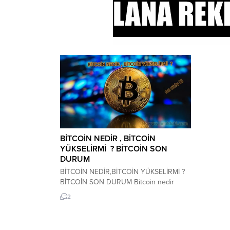
BİTCOİN NEDİR , BİTCOİN
YÜKSELİRMİ ? BİTCOİN SON
DURUM
BİTCOİN NEDİR,BİTCOİN YÜKSELİRMİ ?
BİTCOİN SON DURUM Bitcoin nedir
,Bitcoin yükselebilir mi ? Bitcoin son
2
durumu nedir ? Ne zaman çıkışa geçer ?
Yükseliş başlama tarihi belli mi? Kripto
para birimlerinin atası olarak bilinen ve