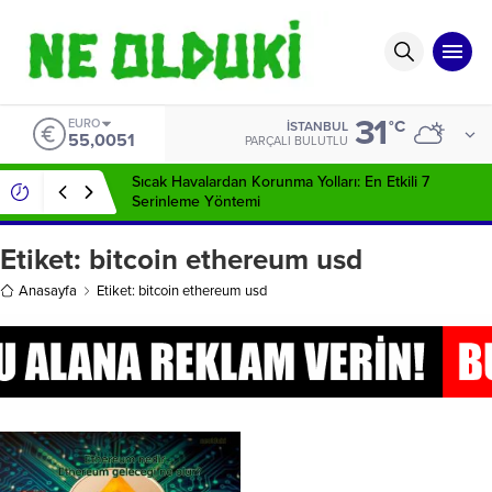
31
EURO
°C
İSTANBUL
55,0051
PARÇALI BULUTLU
Sıcak Havalardan Korunma Yolları: En Etkili 7
Serinleme Yöntemi
Etiket:
bitcoin ethereum usd
Anasayfa
Etiket: bitcoin ethereum usd