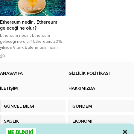
Ethereum nedir , Ethereum
geleceği ne olur?
Ethereum nedir , Ethereum
geleceği ne olur? Ethereum, 2015
yılında Vitalik Buterin tarafından
geliştirilen ve akıllı sözleşmelerin
0
çalıştırılmasını sağlayan bir
blockchain platformudur. Ethereum,
Bitcoin gibi bir kripto para birimi
ANASAYFA
GİZLİLİK POLİTİKASI
olmasının yanı sıra, aynı zamanda
daha karmaşık işlevlerin
İLETİŞİM
HAKKIMIZDA
gerçekleştirilebileceği bir platform
sağlar. Ethereum’un temel amacı,
merkezi olmayan uygulamaların
GÜNCEL BİLGİ
GÜNDEM
(DApps) ve akıllı...
SAĞLIK
EKONOMİ