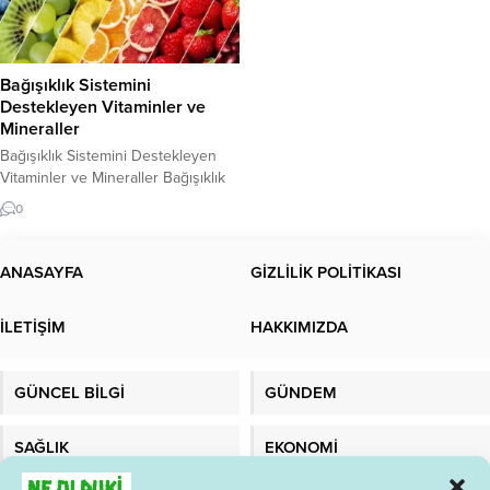
Bağışıklık Sistemini
Destekleyen Vitaminler ve
Mineraller
Bağışıklık Sistemini Destekleyen
Vitaminler ve Mineraller Bağışıklık
sistemi, vücudun enfeksiyonlarla
0
mücadele etmesinde önemli bir rol
oynar. Bu nedenle, bağışıklık
sistemi sağlıklı bir şekilde çalıştığı
ANASAYFA
GİZLİLİK POLİTİKASI
sürece, enfeksiyonlara karşı daha
dirençli hale gelirsiniz. İyi bir
İLETİŞİM
HAKKIMIZDA
bağışıklık sistemi için, doğru
beslenme önemlidir. Bu yazıda,
bağışıklık sistemini destekleyen
GÜNCEL BİLGİ
GÜNDEM
vitaminler ve mineraller hakkında
bilgi vereceğiz....
SAĞLIK
EKONOMİ