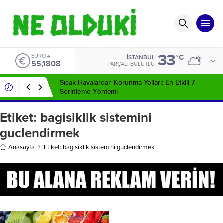
33
EURO
°C
İSTANBUL
55,1808
PARÇALI BULUTLU
Sıcak Havalardan Korunma Yolları: En Etkili 7
Serinleme Yöntemi
Etiket:
bagisiklik sistemini
guclendirmek
Anasayfa
Etiket: bagisiklik sistemini guclendirmek