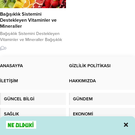
Bağışıklık Sistemini
Destekleyen Vitaminler ve
Mineraller
Bağışıklık Sistemini Destekleyen
Vitaminler ve Mineraller Bağışıklık
sistemi, vücudun enfeksiyonlarla
0
mücadele etmesinde önemli bir rol
oynar. Bu nedenle, bağışıklık
sistemi sağlıklı bir şekilde çalıştığı
ANASAYFA
GİZLİLİK POLİTİKASI
sürece, enfeksiyonlara karşı daha
dirençli hale gelirsiniz. İyi bir
İLETİŞİM
HAKKIMIZDA
bağışıklık sistemi için, doğru
beslenme önemlidir. Bu yazıda,
bağışıklık sistemini destekleyen
GÜNCEL BİLGİ
GÜNDEM
vitaminler ve mineraller hakkında
bilgi vereceğiz....
SAĞLIK
EKONOMİ
TEKNOLOJİ
MALATYADAYIZ