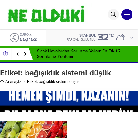
32
EURO
°C
İSTANBUL
55,1152
PARÇALI BULUTLU
Sıcak Havalardan Korunma Yolları: En Etkili 7
Serinleme Yöntemi
Etiket:
bağışıklık sistemi düşük
Anasayfa
Etiket: bağışıklık sistemi düşük