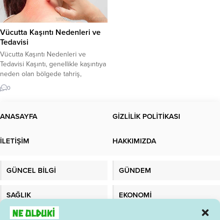
Vücutta Kaşıntı Nedenleri ve
Tedavisi
Vücutta Kaşıntı Nedenleri ve
Tedavisi Kaşıntı, genellikle kaşıntıya
neden olan bölgede tahriş,
kızarıklık ve kabarcıklarla birlikte
0
ortaya çıkar. Vücutta kaşıntıya
neden olan birçok faktör vardır.
Kaşıntı, herhangi bir yaşta herkesi
ANASAYFA
GİZLİLİK POLİTİKASI
etkileyebilir ve genellikle ciddi bir
durum değildir. Ancak, bazı
İLETİŞİM
HAKKIMIZDA
durumlarda kaşıntı, ciddi bir altta
yatan sağlık sorununun belirtisi
olabilir. Kaşıntının...
GÜNCEL BİLGİ
GÜNDEM
SAĞLIK
EKONOMİ
TEKNOLOJİ
MALATYADAYIZ