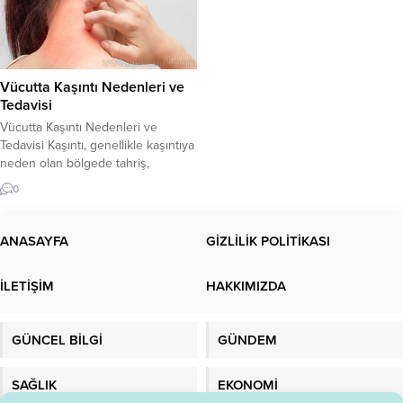
Vücutta Kaşıntı Nedenleri ve
Tedavisi
Vücutta Kaşıntı Nedenleri ve
Tedavisi Kaşıntı, genellikle kaşıntıya
neden olan bölgede tahriş,
kızarıklık ve kabarcıklarla birlikte
0
ortaya çıkar. Vücutta kaşıntıya
neden olan birçok faktör vardır.
Kaşıntı, herhangi bir yaşta herkesi
ANASAYFA
GİZLİLİK POLİTİKASI
etkileyebilir ve genellikle ciddi bir
durum değildir. Ancak, bazı
İLETİŞİM
HAKKIMIZDA
durumlarda kaşıntı, ciddi bir altta
yatan sağlık sorununun belirtisi
olabilir. Kaşıntının...
GÜNCEL BİLGİ
GÜNDEM
SAĞLIK
EKONOMİ