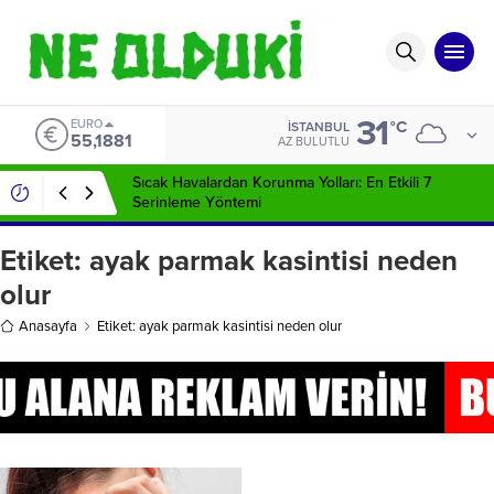
31
EURO
°C
İSTANBUL
55,1881
AZ BULUTLU
Sıcak Havalardan Korunma Yolları: En Etkili 7
Serinleme Yöntemi
Etiket:
ayak parmak kasintisi neden
olur
Anasayfa
Etiket: ayak parmak kasintisi neden olur