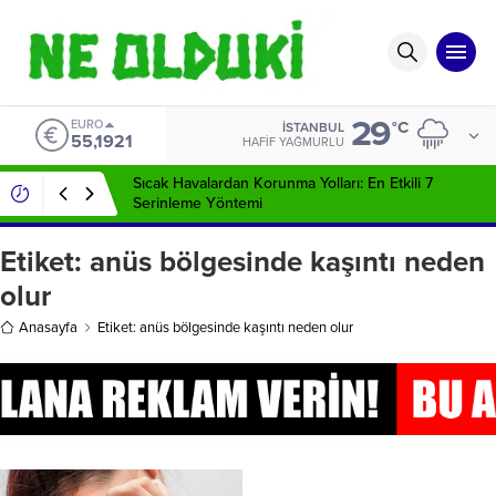
29
EURO
°C
İSTANBUL
55,1921
HAFIF YAĞMURLU
Sıcak Havalardan Korunma Yolları: En Etkili 7
Serinleme Yöntemi
Etiket:
anüs bölgesinde kaşıntı neden
olur
Anasayfa
Etiket: anüs bölgesinde kaşıntı neden olur