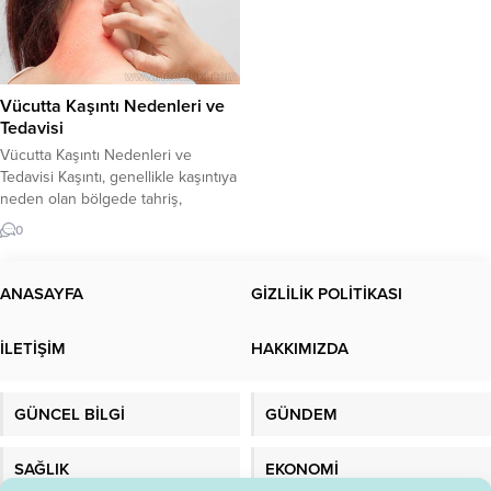
Vücutta Kaşıntı Nedenleri ve
Tedavisi
Vücutta Kaşıntı Nedenleri ve
Tedavisi Kaşıntı, genellikle kaşıntıya
neden olan bölgede tahriş,
kızarıklık ve kabarcıklarla birlikte
0
ortaya çıkar. Vücutta kaşıntıya
neden olan birçok faktör vardır.
Kaşıntı, herhangi bir yaşta herkesi
ANASAYFA
GİZLİLİK POLİTİKASI
etkileyebilir ve genellikle ciddi bir
durum değildir. Ancak, bazı
İLETİŞİM
HAKKIMIZDA
durumlarda kaşıntı, ciddi bir altta
yatan sağlık sorununun belirtisi
olabilir. Kaşıntının...
GÜNCEL BİLGİ
GÜNDEM
SAĞLIK
EKONOMİ