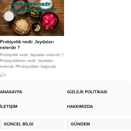
Probiyotik nedir ,faydaları
nelerdir ?
Probiyotik nedir ,faydaları nelerdir ?
Probiyotiklerin nedir ,faydaları
nelerdir ?Probiyotikler bağırsak
sağlığı için çok önemlidir. Peki nedir
5
bu probiyotikler, Probiyotik
kaynakları hangi besinler,
Probiyotiklerin faydaları nelerdir ?
ANASAYFA
GİZLİLİK POLİTİKASI
Probiyotikler nelerdir? Probiyotikler,
uygun miktarlarda tüketildiğinde
İLETİŞİM
HAKKIMIZDA
sağlık üzerinde olumlu etkisi olan
canlı mikroorganizmalar olarak
özetlenebilir. Vücudumuzun enerji
GÜNCEL BİLGİ
GÜNDEM
harcamasını ve kalori yakımını
düzenleyen probiyotikler...