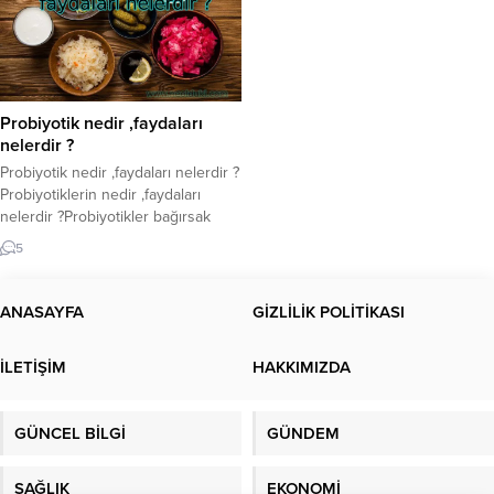
Probiyotik nedir ,faydaları
nelerdir ?
Probiyotik nedir ,faydaları nelerdir ?
Probiyotiklerin nedir ,faydaları
nelerdir ?Probiyotikler bağırsak
sağlığı için çok önemlidir. Peki nedir
5
bu probiyotikler, Probiyotik
kaynakları hangi besinler,
Probiyotiklerin faydaları nelerdir ?
ANASAYFA
GİZLİLİK POLİTİKASI
Probiyotikler nelerdir? Probiyotikler,
uygun miktarlarda tüketildiğinde
İLETİŞİM
HAKKIMIZDA
sağlık üzerinde olumlu etkisi olan
canlı mikroorganizmalar olarak
özetlenebilir. Vücudumuzun enerji
GÜNCEL BİLGİ
GÜNDEM
harcamasını ve kalori yakımını
düzenleyen probiyotikler...
SAĞLIK
EKONOMİ