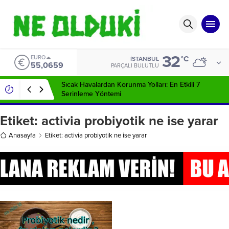
32
EURO
°C
İSTANBUL
55,0659
PARÇALI BULUTLU
Sıcak Havalardan Korunma Yolları: En Etkili 7
Serinleme Yöntemi
Etiket:
activia probiyotik ne ise yarar
Anasayfa
Etiket: activia probiyotik ne ise yarar