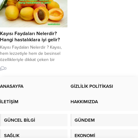
Kayısı Faydaları Nelerdir?
Hangi hastalıklara iyi gelir?
Kayısı Faydaları Nelerdir ? Kayısı,
hem lezzetiyle hem de besinsel
özellikleriyle dikkat çeken bir
meyvedir. Özellikle yaz aylarında
0
taze olarak tüketilmesi, sıcak
günlerde ferahlatıcı bir etki yaratır.
Bunun yanı sıra, kayısı
ANASAYFA
GİZLİLİK POLİTİKASI
faydası birçok sağlık açısından öne
çıkar. İçeriğindeki vitaminler ve
İLETİŞİM
HAKKIMIZDA
mineral bileşenleri, çok çeşitli
olumlu değerlere sahiptir. Bu
yazıda, kayının sağlık üzerindeki...
GÜNCEL BİLGİ
GÜNDEM
SAĞLIK
EKONOMİ