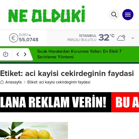
32
EURO
°C
İSTANBUL
55,0748
PARÇALI BULUTLU
Sıcak Havalardan Korunma Yolları: En Etkili 7
Serinleme Yöntemi
Etiket:
aci kayisi cekirdeginin faydasi
Anasayfa
Etiket: aci kayisi cekirdeginin faydasi