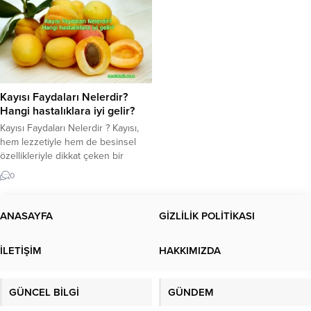
Kayısı Faydaları Nelerdir?
Hangi hastalıklara iyi gelir?
Kayısı Faydaları Nelerdir ? Kayısı,
hem lezzetiyle hem de besinsel
özellikleriyle dikkat çeken bir
meyvedir. Özellikle yaz aylarında
0
taze olarak tüketilmesi, sıcak
günlerde ferahlatıcı bir etki yaratır.
Bunun yanı sıra, kayısı
ANASAYFA
GİZLİLİK POLİTİKASI
faydası birçok sağlık açısından öne
çıkar. İçeriğindeki vitaminler ve
İLETİŞİM
HAKKIMIZDA
mineral bileşenleri, çok çeşitli
olumlu değerlere sahiptir. Bu
yazıda, kayının sağlık üzerindeki...
GÜNCEL BİLGİ
GÜNDEM