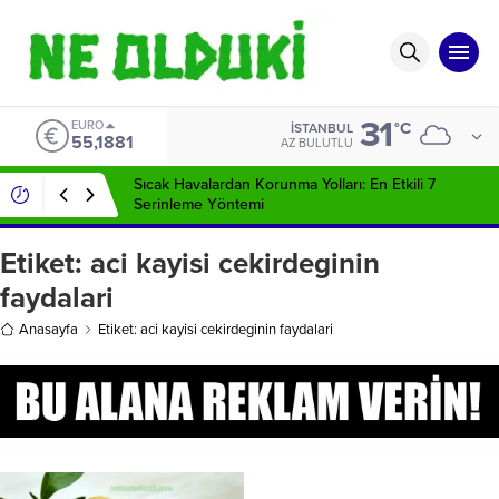
31
EURO
°C
İSTANBUL
55,1881
AZ BULUTLU
Sıcak Havalardan Korunma Yolları: En Etkili 7
Serinleme Yöntemi
Etiket:
aci kayisi cekirdeginin
faydalari
Anasayfa
Etiket: aci kayisi cekirdeginin faydalari