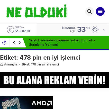
33
EURO
°C
İSTANBUL
55,0690
AÇIK
Sıcak Havalardan Korunma Yolları: En Etkili 7
Serinleme Yöntemi
Etiket:
478 pin en iyi işlemci
Anasayfa
Etiket: 478 pin en iyi işlemci