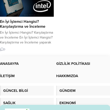
En İyi İşlemci Hangisi?
Karşılaştırma ve İnceleme
En İyi İşlemci Hangisi? Karşılaştırma
ve İnceleme En İyi İşlemci Hangisi?
Karşılaştırma ve İnceleme yaparak
sizler için hazırladık. Bilgisayarlar,
0
işlemci adı verilen ana bileşen
sayesinde çalışır. İşlemci,
bilgisayarın hızını ve performansını
ANASAYFA
GİZLİLİK POLİTİKASI
belirleyen en önemli parçalardan
biridir. Ancak, birçok farklı işlemci
İLETİŞİM
HAKKIMIZDA
markası ve modeli var. Hangi
işlemcinin en iyi olduğunu
belirlemek...
GÜNCEL BİLGİ
GÜNDEM
SAĞLIK
EKONOMİ