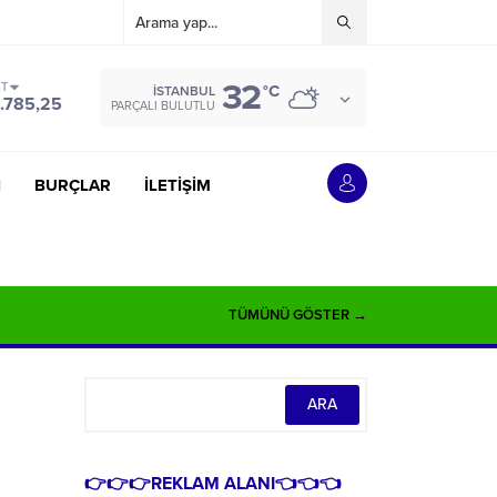
32
ST
°C
İSTANBUL
.785,25
PARÇALI BULUTLU
İ
BURÇLAR
İLETİŞİM
TÜMÜNÜ GÖSTER →
👉👉👉REKLAM ALANI👈👈👈