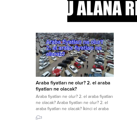
Araba fiyatları ne olur? 2. el araba
fiyatları ne olacak?
Araba fiyatları ne olur? 2. el araba fiyatları
ne olacak? Araba fiyatları ne olur? 2. el
araba fiyatları ne olacak? İkinci el araba
fiyatları anketlerinde yeniden arttı. Ülke
3
genelinde binlerce vatandaş tarafından
ilgiyle araştırılan bu konudaki son
gelişmeleri sizler için derledik. İkinci el