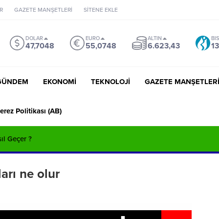
R
GAZETE MANŞETLERİ
SİTENE EKLE
DOLAR
EURO
ALTIN
BI
47,7048
55,0748
6.623,43
13
GÜNDEM
EKONOMİ
TEKNOLOJİ
GAZETE MANŞETLER
erez Politikası (AB)
sıl Geçer ?
arı ne olur