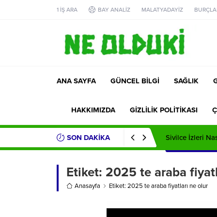
1 İŞ ARA
BAY ANALİZ
MALATYADAYİZ
BURÇLA
ANA SAYFA
GÜNCEL BİLGİ
SAĞLIK
HAKKIMIZDA
GİZLİLİK POLİTİKASI
Ç
SON DAKİKA
Sivilce İzleri Na
Etiket:
2025 te araba fiyatl
Anasayfa
Etiket: 2025 te araba fiyatları ne olur