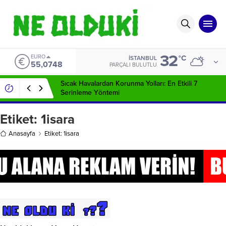
32
EURO
°C
İSTANBUL
55,0748
PARÇALI BULUTLU
Sıcak Havalardan Korunma Yolları: En Etkili 7
Serinleme Yöntemi
Etiket:
1isara
Anasayfa
Etiket: 1isara