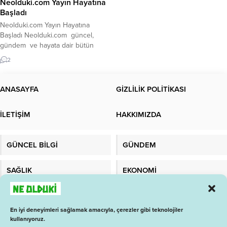
Neolduki.com Yayın Hayatına
Başladı
Neolduki.com Yayın Hayatına
Başladı Neolduki.com güncel,
gündem ve hayata dair bütün
konularla sizlerle birlikte …
2
Başladığımız bu yolda amaç olarak
belirlediğimiz ilkemiz ise sizlere
daha iyi haberler ve içerikler
ANASAYFA
GİZLİLİK POLİTİKASI
sunarak, hayata dair güzellikleri
paylaşmak olacaktır. Hep daha iyi
İLETİŞİM
HAKKIMIZDA
olabilmek için de sizlerin desteğine
ihtiyacımız bulunmaktadır. Yayın
hayatımıza sizlerin de desteği...
GÜNCEL BİLGİ
GÜNDEM
SAĞLIK
EKONOMİ
TEKNOLOJİ
MALATYADAYIZ
En iyi deneyimleri sağlamak amacıyla, çerezler gibi teknolojiler
kullanıyoruz.
1 İŞ ARA
BAY ANALİZ