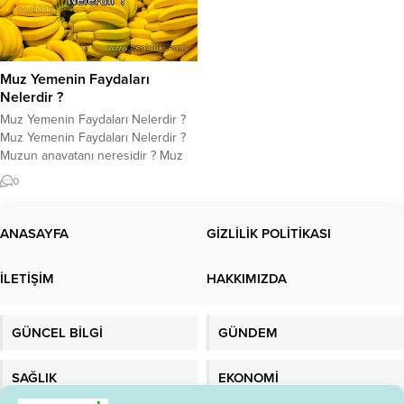
Muz Yemenin Faydaları
Nelerdir ?
Muz Yemenin Faydaları Nelerdir ?
Muz Yemenin Faydaları Nelerdir ?
Muzun anavatanı neresidir ? Muz
kaç kaloriye sahiptir. Muz popüler
0
bir meyvedir ve birçok diyette
temel gıda maddesidir. Aynı
zamanda harika bir diyet lifi
ANASAYFA
GİZLİLİK POLİTİKASI
kaynağıdır ve birçok sağlık artırıcı
özellik içerir. Muz yemek, sindirime
İLETİŞİM
HAKKIMIZDA
yardımcı olur ve vücudumuzun
normal işlevi...
GÜNCEL BİLGİ
GÜNDEM
SAĞLIK
EKONOMİ