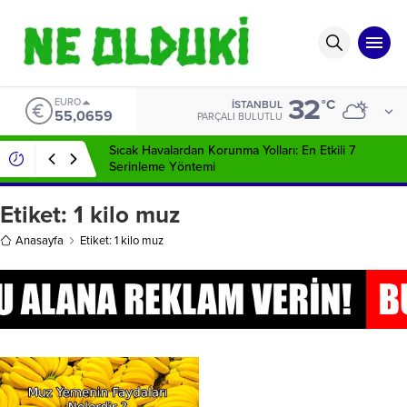
32
EURO
°C
İSTANBUL
55,0659
PARÇALI BULUTLU
Sıcak Havalardan Korunma Yolları: En Etkili 7
Serinleme Yöntemi
Etiket:
1 kilo muz
Anasayfa
Etiket: 1 kilo muz