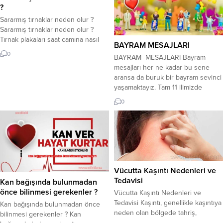
?
Sararmış tırnaklar neden olur ?
Sararmış tırnaklar neden olur ?
Tırnak plakaları saat camına nasıl
BAYRAM MESAJLARI
benziyor? Tırnaklarda koyu renk
0
BAYRAM MESAJLARI Bayram
değişikliği çukurlaşma, skleroz ve
mesajları her ne kadar bu sene
kırıklar neden olur ? Tırnaklarda
aransa da buruk bir bayram sevinci
sararma hastalık belirtisi olabilir.
yaşamaktayız. Tam 11 ilimizde
Birçok sistemik ve deri hastalığı, el
yaşanan deprem felaketi nedeniyle
ve ayak tırnaklarında değişikliklere
0
buruk bir sevinç
neden olabilir ve bunların
yaşamaktayız.Sizler için bayram
değerlendirilmesi, çeşitli durumların
mesajı paylaşımında bulunduk. Bu
teşhisinde...
bayramda yüzünüz de hep
gülümseme, kalbinizde huzur
olsun. Ramazan Bayramını doya
doya yaşayalım. Hayırlı bayramlar!
Vücutta Kaşıntı Nedenleri ve
Her şeye...
Tedavisi
Kan bağışında bulunmadan
önce bilinmesi gerekenler ?
Vücutta Kaşıntı Nedenleri ve
Tedavisi Kaşıntı, genellikle kaşıntıya
Kan bağışında bulunmadan önce
neden olan bölgede tahriş,
bilinmesi gerekenler ? Kan
kızarıklık ve kabarcıklarla birlikte