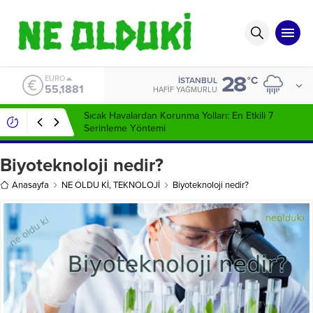
28
ALTIN
°C
İSTANBUL
6.660,55
HAFIF YAĞMURLU
Sivilce İzleri Nasıl Geçer ?
Biyoteknoloji nedir?
Anasayfa
NE OLDU Kİ
,
TEKNOLOJİ
Biyoteknoloji nedir?