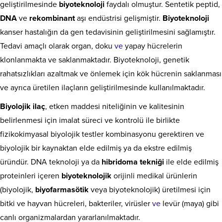
geliştirilmesinde
biyoteknoloji
faydalı olmuştur. Sentetik peptid,
DNA
ve
rekombinant
aşı endüstrisi gelişmiştir.
Biyoteknoloji
kanser hastalığın da gen tedavisinin geliştirilmesini sağlamıştır.
Tedavi amaçlı olarak organ, doku
ve
yapay hücrelerin
klonlanmakta ve saklanmaktadır. Biyoteknoloji, genetik
rahatsızlıkları azaltmak ve önlemek için kök hücrenin saklanması
ve ayrıca üretilen ilaçların geliştirilmesinde kullanılmaktadır.
Biyolojik ilaç
, etken maddesi niteliğinin ve kalitesinin
belirlenmesi için imalat süreci ve kontrolü ile birlikte
fizikokimyasal biyolojik testler kombinasyonu gerektiren ve
biyolojik bir kaynaktan elde edilmiş ya da ekstre edilmiş
üründür. DNA teknoloji ya da
hibridoma tekniği
ile elde edilmiş
proteinleri içeren
biyoteknolojik
orijinli medikal ürünlerin
(biyolojik,
biyofarmasötik
veya biyoteknolojik) üretilmesi için
bitki ve hayvan hücreleri, bakteriler, virüsler
ve
levür (maya) gibi
canlı organizmalardan yararlanılmaktadır.