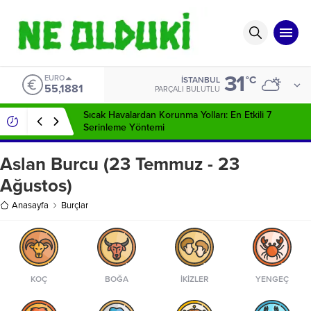
31
EURO
°C
İSTANBUL
55,1881
PARÇALI BULUTLU
Sıcak Havalardan Korunma Yolları: En Etkili 7
Serinleme Yöntemi
Aslan Burcu (23 Temmuz - 23
Ağustos)
Anasayfa
Burçlar
KOÇ
BOĞA
İKIZLER
YENGEÇ